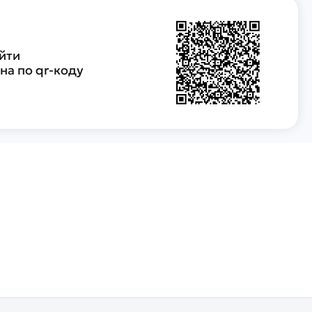
йти
а по qr-коду