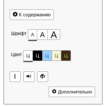
К содержанию
А
Шрифт
А
А
Цвет
Ц
Ц
Ц
Ц
Ц
Дополнительно