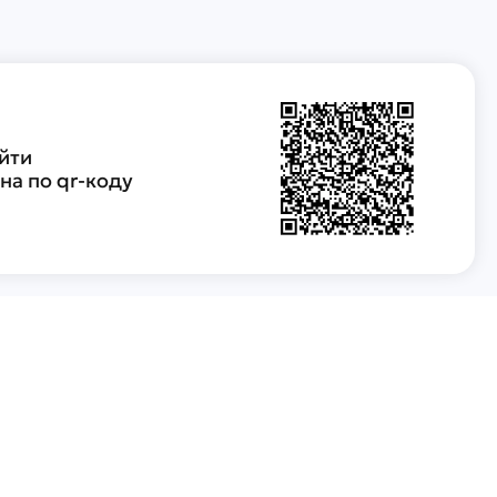
йти
а по qr-коду